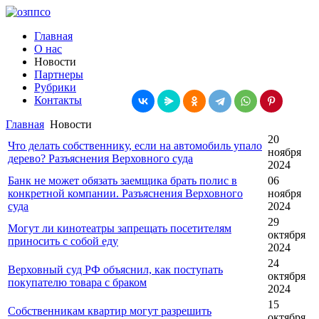
Главная
О нас
Новости
Партнеры
Рубрики
Контакты
Главная
Новости
20
Что делать собственнику, если на автомобиль упало
ноября
дерево? Разъяснения Верховного суда
2024
Банк не может обязать заемщика брать полис в
06
конкретной компании. Разъяснения Верховного
ноября
суда
2024
29
Могут ли кинотеатры запрещать посетителям
октября
приносить с собой еду
2024
24
Верховный суд РФ объяснил, как поступать
октября
покупателю товара с браком
2024
15
Собственникам квартир могут разрешить
октября