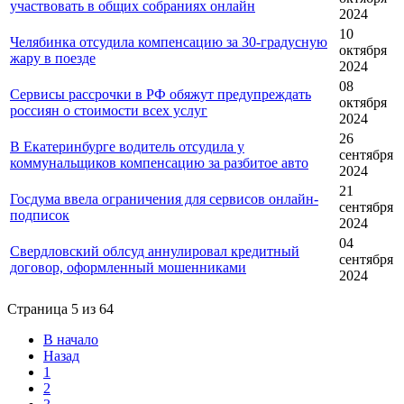
участвовать в общих собраниях онлайн
2024
10
Челябинка отсудила компенсацию за 30-градусную
октября
жару в поезде
2024
08
Сервисы рассрочки в РФ обяжут предупреждать
октября
россиян о стоимости всех услуг
2024
26
В Екатеринбурге водитель отсудила у
сентября
коммунальщиков компенсацию за разбитое авто
2024
21
Госдума ввела ограничения для сервисов онлайн-
сентября
подписок
2024
04
Свердловский облсуд аннулировал кредитный
сентября
договор, оформленный мошенниками
2024
Страница 5 из 64
В начало
Назад
1
2