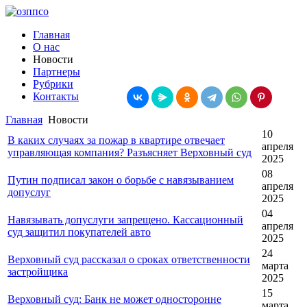
Главная
О нас
Новости
Партнеры
Рубрики
Контакты
Главная
Новости
10
В каких случаях за пожар в квартире отвечает
апреля
управляющая компания? Разъясняет Верховный суд
2025
08
Путин подписал закон о борьбе с навязыванием
апреля
допуслуг
2025
04
Навязывать допуслуги запрещено. Кассационный
апреля
суд защитил покупателей авто
2025
24
Верховный суд рассказал о сроках ответственности
марта
застройщика
2025
15
Верховный суд: Банк не может односторонне
марта