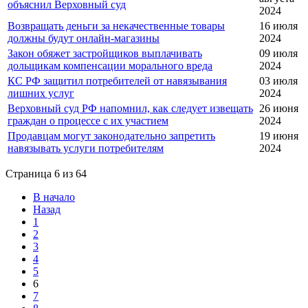
объяснил Верховный суд
2024
Возвращать деньги за некачественные товары
16 июля
должны будут онлайн-магазины
2024
Закон обяжет застройщиков выплачивать
09 июля
дольщикам компенсации морального вреда
2024
КС РФ защитил потребителей от навязывания
03 июля
лишних услуг
2024
Верховный суд РФ напомнил, как следует извещать
26 июня
граждан о процессе с их участием
2024
Продавцам могут законодательно запретить
19 июня
навязывать услуги потребителям
2024
Страница 6 из 64
В начало
Назад
1
2
3
4
5
6
7