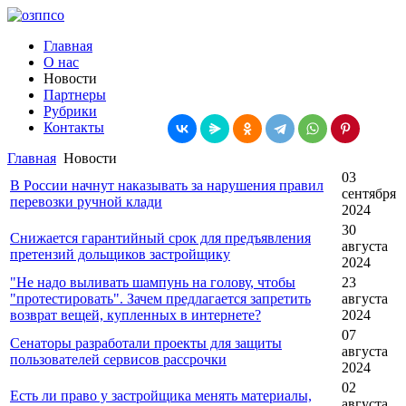
Главная
О нас
Новости
Партнеры
Рубрики
Контакты
Главная
Новости
03
В России начнут наказывать за нарушения правил
сентября
перевозки ручной клади
2024
30
Снижается гарантийный срок для предъявления
августа
претензий дольщиков застройщику
2024
"Не надо выливать шампунь на голову, чтобы
23
"протестировать". Зачем предлагается запретить
августа
возврат вещей, купленных в интернете?
2024
07
Сенаторы разработали проекты для защиты
августа
пользователей сервисов рассрочки
2024
02
Есть ли право у застройщика менять материалы,
августа