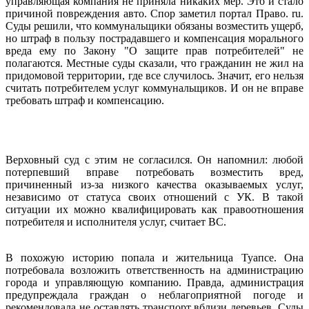
управляющая компания не приняла никаких мер. Это и стало
причиной повреждения авто. Спор заметил портал Право. ru.
Суды решили, что коммунальщики обязаны возместить ущерб,
но штраф в пользу пострадавшего и компенсация морального
вреда ему по Закону "О защите прав потребителей" не
полагаются. Местные суды сказали, что гражданин не жил на
придомовой территории, где все случилось. Значит, его нельзя
считать потребителем услуг коммунальщиков. И он не вправе
требовать штраф и компенсацию.
Верховный суд с этим не согласился. Он напомнил: любой
потерпевший вправе потребовать возместить вред,
причиненный из-за низкого качества оказываемых услуг,
независимо от статуса своих отношений с УК. В такой
ситуации их можно квалифицировать как правоотношения
потребителя и исполнителя услуг, считает ВС.
В похожую историю попала и жительница Туапсе. Она
потребовала возложить ответственность на администрацию
города и управляющую компанию. Правда, администрация
предупреждала граждан о неблагоприятной погоде и
рекомендовала не оставлять транспорт вблизи деревьев. Суды