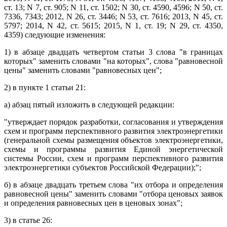
ст. 13; N 7, ст. 905; N 11, ст. 1502; N 30, ст. 4590, 4596; N 50, ст.
7336, 7343; 2012, N 26, ст. 3446; N 53, ст. 7616; 2013, N 45, ст.
5797; 2014, N 42, ст. 5615; 2015, N 1, ст. 19; N 29, ст. 4350,
4359) следующие изменения:
1) в абзаце двадцать четвертом статьи 3 слова "в границах
которых" заменить словами "на которых", слова "равновесной
цены" заменить словами "равновесных цен";
2) в пункте 1 статьи 21:
а) абзац пятый изложить в следующей редакции:
"утверждает порядок разработки, согласования и утверждения
схем и программ перспективного развития электроэнергетики
(генеральной схемы размещения объектов электроэнергетики,
схемы и программы развития Единой энергетической
системы России, схем и программ перспективного развития
электроэнергетики субъектов Российской Федерации);";
б) в абзаце двадцать третьем слова "их отбора и определения
равновесной цены" заменить словами "отбора ценовых заявок
и определения равновесных цен в ценовых зонах";
3) в статье 26: