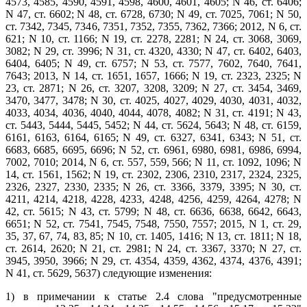
4573, 4585, 4590, 4591, 4598, 4600, 4601, 4605; N 46, ст. 6406;
N 47, ст. 6602; N 48, ст. 6728, 6730; N 49, ст. 7025, 7061; N 50,
ст. 7342, 7345, 7346, 7351, 7352, 7355, 7362, 7366; 2012, N 6, ст.
621; N 10, ст. 1166; N 19, ст. 2278, 2281; N 24, ст. 3068, 3069,
3082; N 29, ст. 3996; N 31, ст. 4320, 4330; N 47, ст. 6402, 6403,
6404, 6405; N 49, ст. 6757; N 53, ст. 7577, 7602, 7640, 7641,
7643; 2013, N 14, ст. 1651, 1657, 1666; N 19, ст. 2323, 2325; N
23, ст. 2871; N 26, ст. 3207, 3208, 3209; N 27, ст. 3454, 3469,
3470, 3477, 3478; N 30, ст. 4025, 4027, 4029, 4030, 4031, 4032,
4033, 4034, 4036, 4040, 4044, 4078, 4082; N 31, ст. 4191; N 43,
ст. 5443, 5444, 5445, 5452; N 44, ст. 5624, 5643; N 48, ст. 6159,
6161, 6163, 6164, 6165; N 49, ст. 6327, 6341, 6343; N 51, ст.
6683, 6685, 6695, 6696; N 52, ст. 6961, 6980, 6981, 6986, 6994,
7002, 7010; 2014, N 6, ст. 557, 559, 566; N 11, ст. 1092, 1096; N
14, ст. 1561, 1562; N 19, ст. 2302, 2306, 2310, 2317, 2324, 2325,
2326, 2327, 2330, 2335; N 26, ст. 3366, 3379, 3395; N 30, ст.
4211, 4214, 4218, 4228, 4233, 4248, 4256, 4259, 4264, 4278; N
42, ст. 5615; N 43, ст. 5799; N 48, ст. 6636, 6638, 6642, 6643,
6651; N 52, ст. 7541, 7545, 7548, 7550, 7557; 2015, N 1, ст. 29,
35, 37, 67, 74, 83, 85; N 10, ст. 1405, 1416; N 13, ст. 1811; N 18,
ст. 2614, 2620; N 21, ст. 2981; N 24, ст. 3367, 3370; N 27, ст.
3945, 3950, 3966; N 29, ст. 4354, 4359, 4362, 4374, 4376, 4391;
N 41, ст. 5629, 5637) следующие изменения:
1) в примечании к статье 2.4 слова "предусмотренные