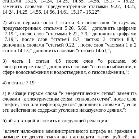
статьями 13.25, 14.24, 14.25, 14.55, 14.56, 15.17 - 15.22"
заменить словами "предусмотренные статьями 9.22, 13.25,
14.24, 14.25, 14.55, 14.56, 14.61, 15.17 - 15.22";
2) абзац первый части 1 статьи 3.5 после слов "в случаях,
предусмотренных статьями 5.20, 5.66," дополнить цифрами
"7.19,", после слов "статьями 6.22, 7.9," дополнить цифрами
"7.19,", после слов "статьей 8.7, частью 3 статьи 8.8,"
дополнить словами "статьей 9.22,", после слов "частями 1 и 2
статьи 14.13," дополнить словами "статьей 14.61,";
3) часть 1 статьи 4.5 после слов "о рекламе, об
электроэнергетике," дополнить словами "о теплоснабжении, в
сфере водоснабжения и водоотведения, о газоснабжении,";
4) в статье 7.19:
а) в абзаце первом слова "к энергетическим сетям" заменить
словами "к электрическим сетям, тепловым сетям", после слов
"нефти, газа или нефтепродуктов" дополнить словами ", если
эти действия не содержат уголовно наказуемого деяния,";
б) абзац второй изложить в следующей редакции:
"влечет наложение административного штрафа на граждан в
размере от десяти тысяч до пятнадцати тысяч рублей; на