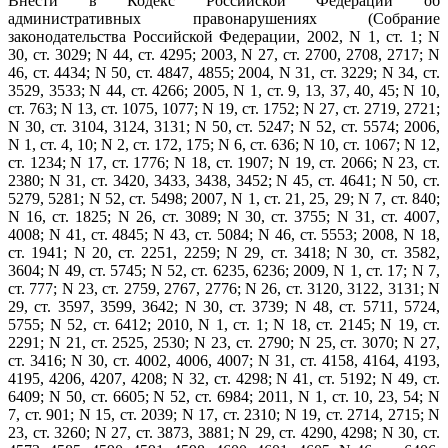
Внести в Кодекс Российской Федерации об
административных правонарушениях (Собрание
законодательства Российской Федерации, 2002, N 1, ст. 1; N
30, ст. 3029; N 44, ст. 4295; 2003, N 27, ст. 2700, 2708, 2717; N
46, ст. 4434; N 50, ст. 4847, 4855; 2004, N 31, ст. 3229; N 34, ст.
3529, 3533; N 44, ст. 4266; 2005, N 1, ст. 9, 13, 37, 40, 45; N 10,
ст. 763; N 13, ст. 1075, 1077; N 19, ст. 1752; N 27, ст. 2719, 2721;
N 30, ст. 3104, 3124, 3131; N 50, ст. 5247; N 52, ст. 5574; 2006,
N 1, ст. 4, 10; N 2, ст. 172, 175; N 6, ст. 636; N 10, ст. 1067; N 12,
ст. 1234; N 17, ст. 1776; N 18, ст. 1907; N 19, ст. 2066; N 23, ст.
2380; N 31, ст. 3420, 3433, 3438, 3452; N 45, ст. 4641; N 50, ст.
5279, 5281; N 52, ст. 5498; 2007, N 1, ст. 21, 25, 29; N 7, ст. 840;
N 16, ст. 1825; N 26, ст. 3089; N 30, ст. 3755; N 31, ст. 4007,
4008; N 41, ст. 4845; N 43, ст. 5084; N 46, ст. 5553; 2008, N 18,
ст. 1941; N 20, ст. 2251, 2259; N 29, ст. 3418; N 30, ст. 3582,
3604; N 49, ст. 5745; N 52, ст. 6235, 6236; 2009, N 1, ст. 17; N 7,
ст. 777; N 23, ст. 2759, 2767, 2776; N 26, ст. 3120, 3122, 3131; N
29, ст. 3597, 3599, 3642; N 30, ст. 3739; N 48, ст. 5711, 5724,
5755; N 52, ст. 6412; 2010, N 1, ст. 1; N 18, ст. 2145; N 19, ст.
2291; N 21, ст. 2525, 2530; N 23, ст. 2790; N 25, ст. 3070; N 27,
ст. 3416; N 30, ст. 4002, 4006, 4007; N 31, ст. 4158, 4164, 4193,
4195, 4206, 4207, 4208; N 32, ст. 4298; N 41, ст. 5192; N 49, ст.
6409; N 50, ст. 6605; N 52, ст. 6984; 2011, N 1, ст. 10, 23, 54; N
7, ст. 901; N 15, ст. 2039; N 17, ст. 2310; N 19, ст. 2714, 2715; N
23, ст. 3260; N 27, ст. 3873, 3881; N 29, ст. 4290, 4298; N 30, ст.