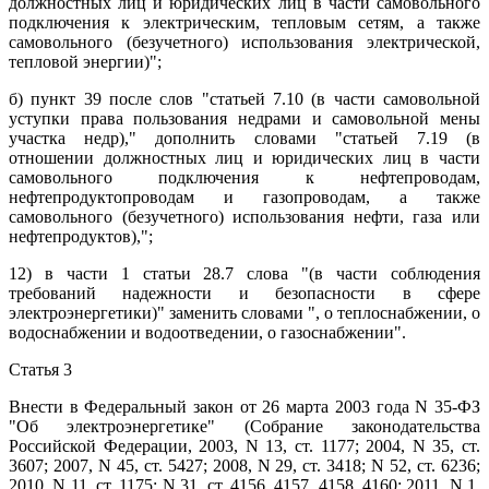
должностных лиц и юридических лиц в части самовольного
подключения к электрическим, тепловым сетям, а также
самовольного (безучетного) использования электрической,
тепловой энергии)";
б) пункт 39 после слов "статьей 7.10 (в части самовольной
уступки права пользования недрами и самовольной мены
участка недр)," дополнить словами "статьей 7.19 (в
отношении должностных лиц и юридических лиц в части
самовольного подключения к нефтепроводам,
нефтепродуктопроводам и газопроводам, а также
самовольного (безучетного) использования нефти, газа или
нефтепродуктов),";
12) в части 1 статьи 28.7 слова "(в части соблюдения
требований надежности и безопасности в сфере
электроэнергетики)" заменить словами ", о теплоснабжении, о
водоснабжении и водоотведении, о газоснабжении".
Статья 3
Внести в Федеральный закон от 26 марта 2003 года N 35-ФЗ
"Об электроэнергетике" (Собрание законодательства
Российской Федерации, 2003, N 13, ст. 1177; 2004, N 35, ст.
3607; 2007, N 45, ст. 5427; 2008, N 29, ст. 3418; N 52, ст. 6236;
2010, N 11, ст. 1175; N 31, ст. 4156, 4157, 4158, 4160; 2011, N 1,