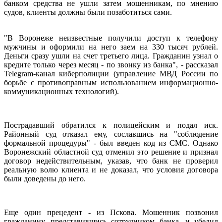
банком средства не ушли затем мошенникам, по мнению
судов, клиенты должны были позаботиться сами.
"В Воронеже неизвестные получили доступ к телефону
мужчины и оформили на него заем на 330 тысяч рублей.
Деньги сразу ушли на счет третьего лица. Гражданин узнал о
кредите только через месяц - по звонку из банка", - рассказал
Telegram-канал киберполиции (управление МВД России по
борьбе с противоправным использованием информационно-
коммуникационных технологий).
Пострадавший обратился к полицейским и подал иск.
Районный суд отказал ему, сославшись на "соблюдение
формальной процедуры" - был введен код из СМС. Однако
Воронежский областной суд отменил это решение и признал
договор недействительным, указав, что банк не проверил
реальную волю клиента и не доказал, что условия договора
были доведены до него.
Еще один прецедент - из Пскова. Мошенник позвонил
гражданину, представившись сотрудником банка, и убедил