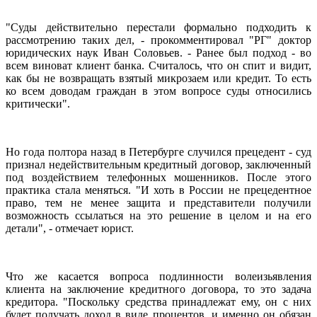
"Суды действительно перестали формально подходить к
рассмотрению таких дел, - прокомментировал "РГ" доктор
юридических наук Иван Соловьев. - Ранее был подход - во
всем виноват клиент банка. Считалось, что он спит и видит,
как бы не возвращать взятый микрозаем или кредит. То есть
ко всем доводам граждан в этом вопросе суды относились
критически".
Но года полтора назад в Петербурге случился прецедент - суд
признал недействительным кредитный договор, заключенный
под воздействием телефонных мошенников. После этого
практика стала меняться. "И хоть в России не прецедентное
право, тем не менее защита и представители получили
возможность ссылаться на это решение в целом и на его
детали", - отмечает юрист.
Что же касается вопроса подлинности волеизьявления
клиента на заключение кредитного договора, то это задача
кредитора. "Поскольку средства принадлежат ему, он с них
будет получать доход в виде процентов, и именно он обязан