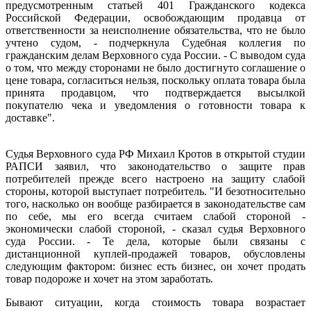
предусмотренным статьей 401 Гражданского кодекса
Российской Федерации, освобождающим продавца от
ответственности за неисполнение обязательства, что не было
учтено судом, - подчеркнула Судебная коллегия по
гражданским делам Верховного суда России. - С выводом суда
о том, что между сторонами не было достигнуто соглашение о
цене товара, согласиться нельзя, поскольку оплата товара была
принята продавцом, что подтверждается высылкой
покупателю чека и уведомления о готовности товара к
доставке".
Судья Верховного суда РФ Михаил Кротов в открытой студии
РАПСИ заявил, что законодательство о защите прав
потребителей прежде всего настроено на защиту слабой
стороны, которой выступает потребитель. "И безотносительно
того, насколько он вообще разбирается в законодательстве сам
по себе, мы его всегда считаем слабой стороной -
экономически слабой стороной, - сказал судья Верховного
суда России. - Те дела, которые были связаны с
дистанционной куплей-продажей товаров, обусловлены
следующим фактором: бизнес есть бизнес, он хочет продать
товар подороже и хочет на этом заработать.
Бывают ситуации, когда стоимость товара возрастает