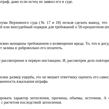
раф, даже если истец не заявил его в суде.
нума Верховного суда (№ 17 и 18) нельзя сделать вывод, что 
й или внесудебный порядок для требований о 50-процентном шт
нзию женщины требованием о возмещении вреда. То, что в досу
 залива и добровольно его оплатить.
рассмотрение в первую инстанцию. И, рассмотрев дело повторно
ензии размер ущерба, это не мешает ответчику оценить его сам
аконность взыскания штрафа.
тировать характер затопления, причины, объемы, источник. 
 с расчетом последствий затопления.