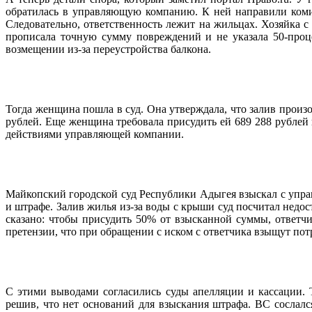
обратилась в управляющую компанию. К ней направили комисс
Следовательно, ответственность лежит на жильцах. Хозяйка 
прописала точную сумму повреждений и не указала 50-проц
возмещении из-за переустройства балкона.
Тогда женщина пошла в суд. Она утверждала, что залив произ
рублей. Еще женщина требовала присудить ей 689 288 рублей
действиями управляющей компании.
Майкопский городской суд Республики Адыгея взыскал с управ
и штрафе. Залив жилья из-за воды с крыши суд посчитал недо
сказано: чтобы присудить 50% от взысканной суммы, ответчи
претензии, что при обращении с иском с ответчика взыщут по
С этими выводами согласились суды апелляции и кассации. 
решив, что нет оснований для взыскания штрафа. ВС сослался