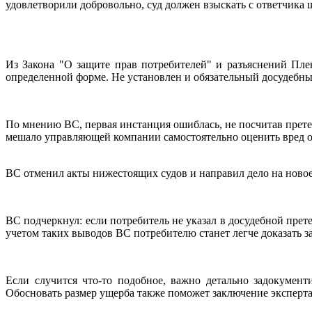
удовлетворили добровольно, суд должен взыскать с ответчика шт
Из Закона "О защите прав потребителей" и разъяснений Пле
определенной форме. Не установлен и обязательный досудебны
По мнению ВС, первая инстанция ошиблась, не посчитав прете
мешало управляющей компании самостоятельно оценить вред от
ВС отменил акты нижестоящих судов и направил дело на новое 
ВС подчеркнул: если потребитель не указал в досудебной прет
учетом таких выводов ВС потребителю станет легче доказать з
Если случится что-то подобное, важно детально задокумен
Обосновать размер ущерба также поможет заключение эксперта