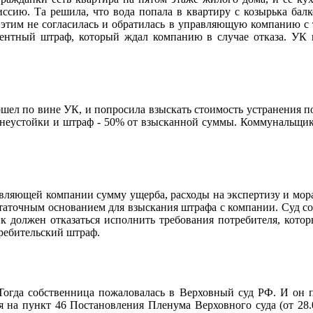
ию. Та решила, что вода попала в квартиру с козырька балко
с этим не согласилась и обратилась в управляющую компанию с
ентный штраф, который ждал компанию в случае отказа. УК пр
ошел по вине УК, и попросила взыскать стоимость устранения п
 неустойки и штраф - 50% от взысканной суммы. Коммунальщики 
ляющей компании сумму ущерба, расходы на экспертизу и мораль
статочным основанием для взыскания штрафа с компании. Суд сос
к должен отказаться исполнить требования потребителя, которы
требительский штраф.
Тогда собственница пожаловалась в Верховный суд РФ. И он п
 на пункт 46 Постановления Пленума Верховного суда (от 28.0