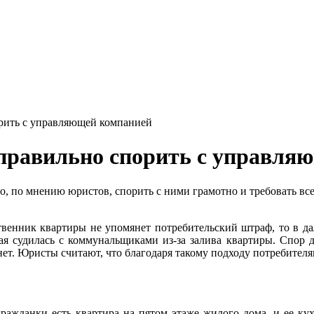
орить с управляющей компанией
 правильно спорить с управля
 по мнению юристов, спорить с ними грамотно и требовать все, 
твенник квартиры не упомянет потребительский штраф, то в да
ая судилась с коммунальщиками из-за залива квартиры. Спор 
 нет. Юристы считают, что благодаря такому подходу потребител
 гражданки есть квартира на пятом этаже жилого дома, и ее 