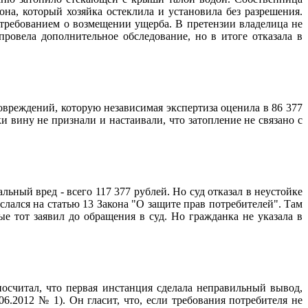
на, который хозяйка остеклила и установила без разрешения.
 требованием о возмещении ущерба. В претензии владелица не
овела дополнительное обследование, но в итоге отказала в
овреждений, которую независимая экспертиза оценила в 86 377
вину не признали и настаивали, что затопление не связано с
ный вред - всего 117 377 рублей. Но суд отказал в неустойке
лался на статью 13 Закона "О защите прав потребителей". Там
е тот заявил до обращения в суд. Но гражданка не указала в
осчитал, что первая инстанция сделала неправильный вывод,
6.2012 № 1). Он гласит, что, если требования потребителя не